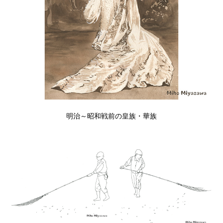
明治～昭和戦前の皇族・華族